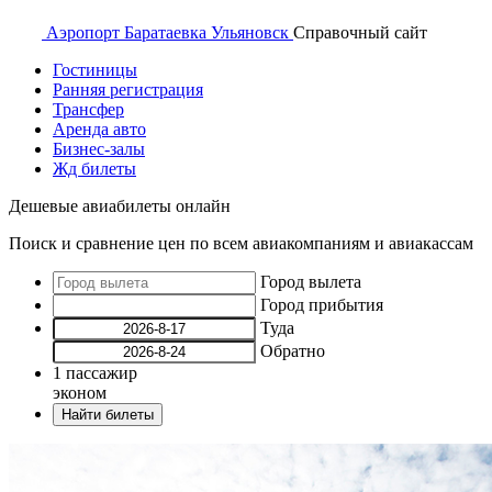
Аэропорт
Баратаевка Ульяновск
Справочный
сайт
Гостиницы
Ранняя регистрация
Трансфер
Аренда авто
Бизнес-залы
Жд билеты
Дешевые авиабилеты онлайн
Поиск и сравнение цен по всем авиакомпаниям и авиакассам
Город вылета
Город прибытия
Туда
Обратно
1
пассажир
эконом
Найти билеты