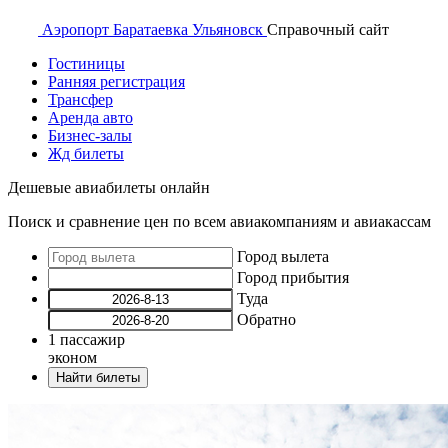
Аэропорт
Баратаевка Ульяновск
Справочный
сайт
Гостиницы
Ранняя регистрация
Трансфер
Аренда авто
Бизнес-залы
Жд билеты
Дешевые авиабилеты онлайн
Поиск и сравнение цен по всем авиакомпаниям и авиакассам
Город вылета
Город прибытия
Туда
Обратно
1
пассажир
эконом
Найти билеты