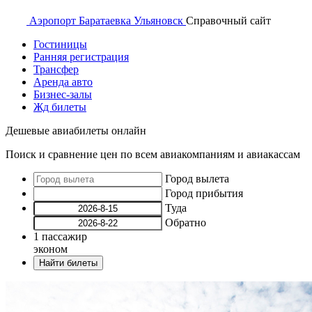
Аэропорт
Баратаевка Ульяновск
Справочный
сайт
Гостиницы
Ранняя регистрация
Трансфер
Аренда авто
Бизнес-залы
Жд билеты
Дешевые авиабилеты онлайн
Поиск и сравнение цен по всем авиакомпаниям и авиакассам
Город вылета
Город прибытия
Туда
Обратно
1
пассажир
эконом
Найти билеты