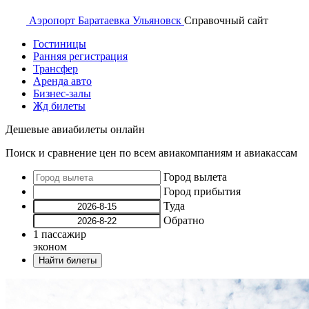
Аэропорт
Баратаевка Ульяновск
Справочный
сайт
Гостиницы
Ранняя регистрация
Трансфер
Аренда авто
Бизнес-залы
Жд билеты
Дешевые авиабилеты онлайн
Поиск и сравнение цен по всем авиакомпаниям и авиакассам
Город вылета
Город прибытия
Туда
Обратно
1
пассажир
эконом
Найти билеты