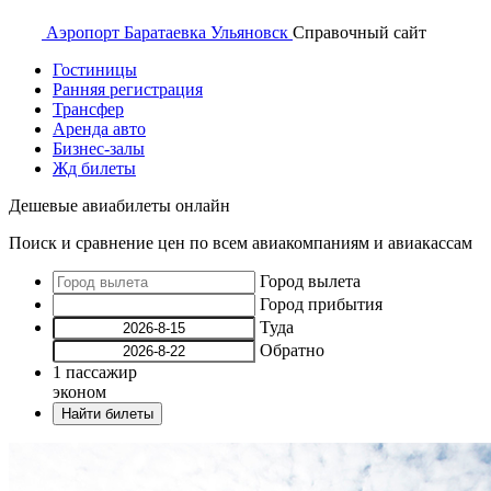
Аэропорт
Баратаевка Ульяновск
Справочный
сайт
Гостиницы
Ранняя регистрация
Трансфер
Аренда авто
Бизнес-залы
Жд билеты
Дешевые авиабилеты онлайн
Поиск и сравнение цен по всем авиакомпаниям и авиакассам
Город вылета
Город прибытия
Туда
Обратно
1
пассажир
эконом
Найти билеты